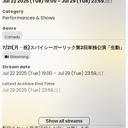
Jul 22 2025 (Tue) 19:00 – Jul 29 (Tue) 23:59
JST
Category
Performances & Shows
Genre
Comedy
7/21(月・祝)スパイシーガーリック第2回単独公演「生動」
Streaming
Stream date
Jul 22 2025 (Tue) 19:00 – Jul 29 (Tue) 23:59
JST
Latest Archive End Time
Jul 29 2025 (Tue) 23:59
JST
Show all streams