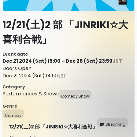
12/21(土)2 部 「JINRIKI☆大
喜利合戦」
Event date
Dec 21 2024 (Sat) 15:00 – Dec 28 (Sat) 23:59
JST
Doors Open:
Dec 21 2024 (Sat) 14:50
JST
Category
Performances & Shows
Comedy Show
Genre
Comedy
Streaming
12/21(土)2 部 「JINRIKI☆大喜利合戦」